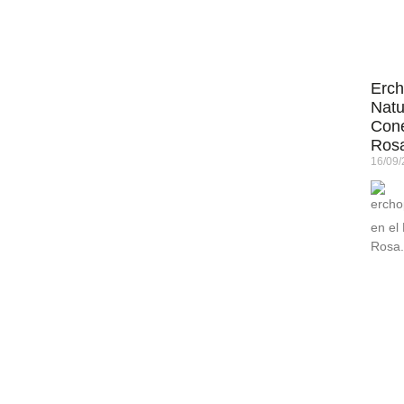
Erch
Natu
Cone
Ros
16/09
en el
Rosa.
desde
parqu
compl
tradi
Leer 