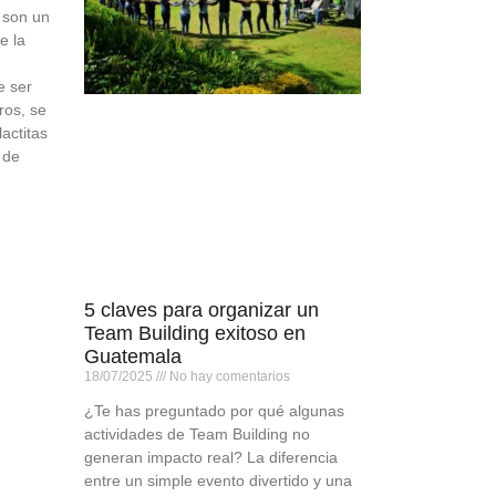
 son un
e la
e ser
ros, se
actitas
 de
5 claves para organizar un
Team Building exitoso en
Guatemala
18/07/2025
No hay comentarios
¿Te has preguntado por qué algunas
actividades de Team Building no
generan impacto real? La diferencia
entre un simple evento divertido y una