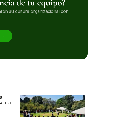
encia de tu equipo?
on su cultura organizacional con
n →
ra
on la