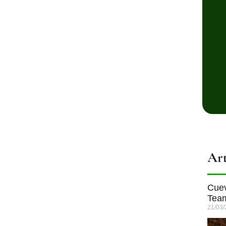
Art
Cuev
Team
21/03