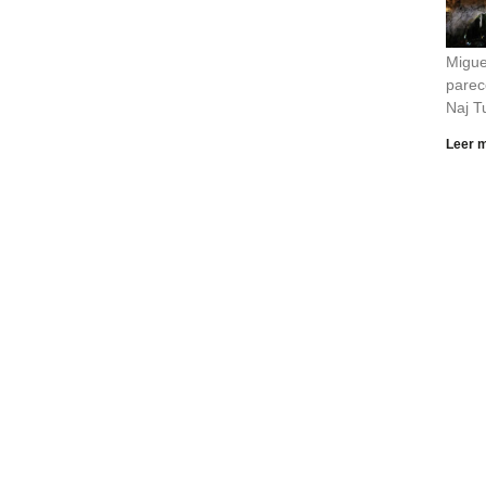
Migue
parec
Naj T
Leer 