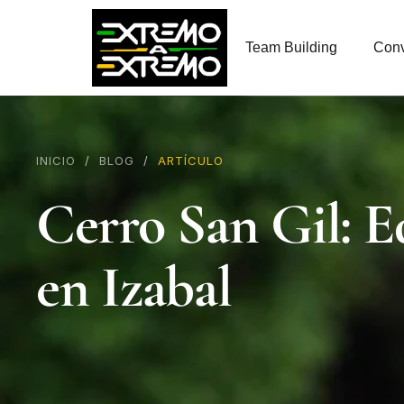
contenido
Team Building
Conv
INICIO
/
BLOG
/
ARTÍCULO
Cerro San Gil: E
en Izabal