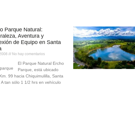
o Parque Natural:
raleza, Aventura y
xión de Equipo en Santa
a
/2008
No hay comentarios
El Parque Natural Ercho
Parque, está ubicado
 Km. 99 hacia Chiquimulilla, Santa
 A tan sólo 1 1/2 hrs en vehículo
 la CIudad Capital. En este
e encontramos un ambiente
etamente natural, lleno de
ciones, excelente comida […]
más »
El Espejo de Santa Cruz 
Laguna Lemoa: Naturalez