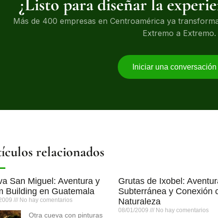
¿Listo para diseñar la experi
Más de 400 empresas en Centroamérica ya transformar
Extremo a Extremo.
Iniciar una conversació
ículos relacionados
a San Miguel: Aventura y
Grutas de Ixobel: Aventu
 Building en Guatemala
Subterránea y Conexión c
/2009
No hay comentarios
Naturaleza
08/01/2009
No hay comentarios
Otra cueva con pinturas