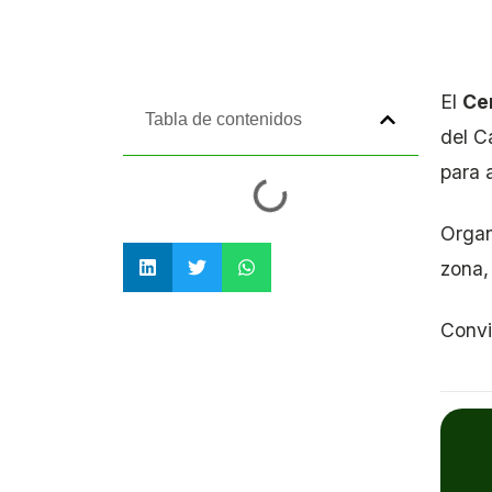
El
Cer
Tabla de contenidos
del C
para 
Organ
zona,
Convi