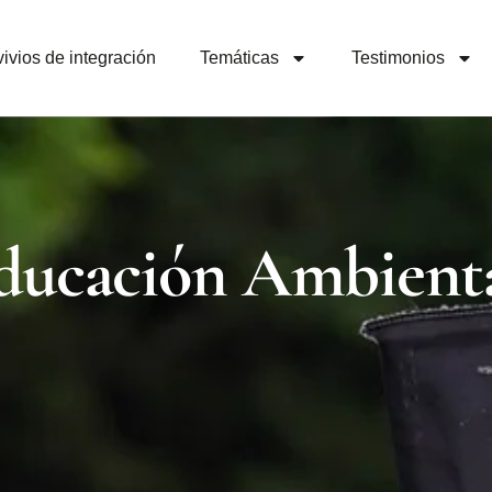
ivios de integración
Temáticas
Testimonios
ducación Ambienta