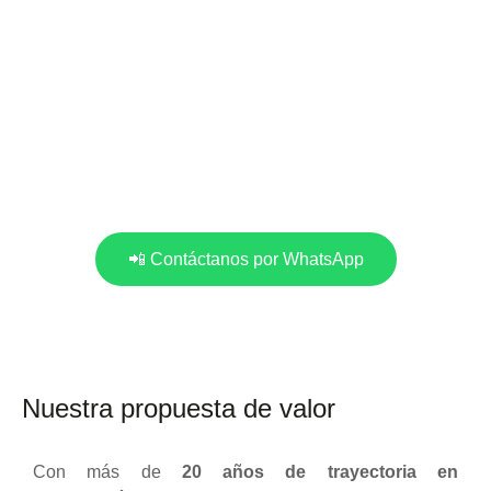
mayor ventaja competitiva.
Temáticas innovadoras desde
F1, Barco Vikingo hasta
transbordadores espaciales.
📲 Contáctanos por WhatsApp
Nuestra propuesta de valor
Con más de
20 años de trayectoria en