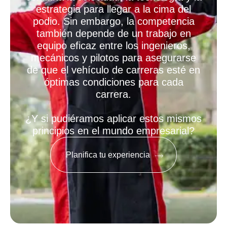
estrategia para llegar a la cima del
podio. Sin embargo, la competencia
también depende de un trabajo en
equipo eficaz entre los ingenieros,
mecánicos y pilotos para asegurarse
de que el vehículo de carreras esté en
óptimas condiciones para cada
carrera.
¿Y si pudiéramos aplicar estos mismos
principios en el mundo empresarial?
Planifica tu experiencia