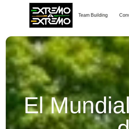
contenido
Team Building
Conv
El Mundia
d