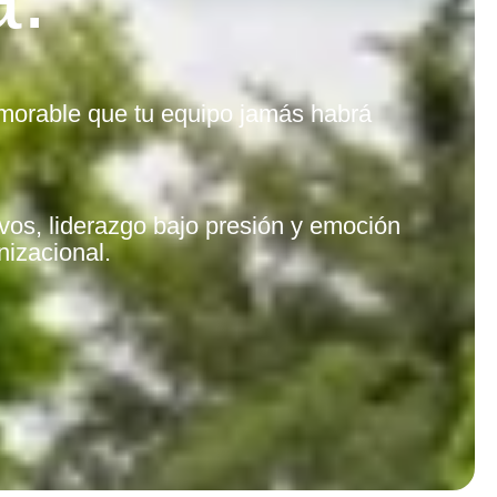
morable que tu equipo jamás habrá
ivos, liderazgo bajo presión y emoción
nizacional.