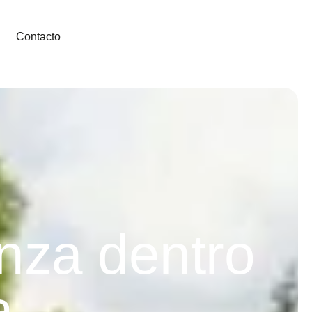
Contacto
nza dentro
a.