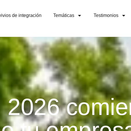
ivios de integración
Temáticas
Testimonios
l 2026 comie
e tu empres