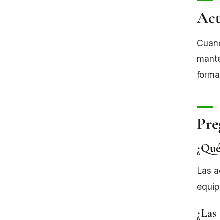
Act
Cuand
mante
forma
Pre
¿Qué
Las a
equip
¿Las