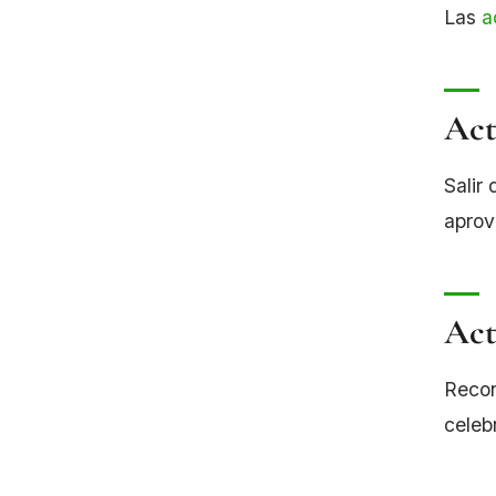
Las
a
Act
Salir
aprov
Act
Recon
celeb