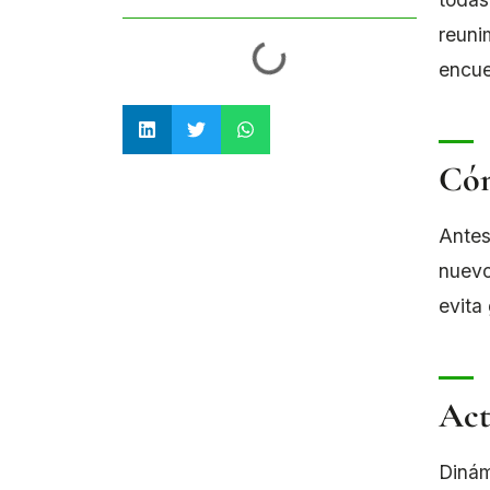
reuni
encue
Cóm
Antes
nuevo
evita
Act
Dinám