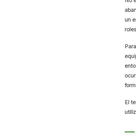
No e
aban
un e
role
Para
equi
ento
ocur
form
El t
util