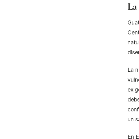
La
Guat
Cent
natu
dise
La n
vuln
exig
debe
conf
un s
En E