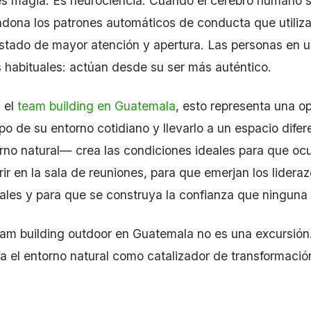
s magia. Es neurociencia. Cuando el cerebro humano s
dona los patrones automáticos de conducta que utiliza
stado de mayor atención y apertura. Las personas en 
s habituales: actúan desde su ser más auténtico.
 el
team building en Guatemala
, esto representa una o
po de su entorno cotidiano y llevarlo a un espacio dif
rno natural— crea las condiciones ideales para que oc
rir en la sala de reuniones, para que emerjan los lider
ales y para que se construya la confianza que ninguna
eam building outdoor en Guatemala no es una excursión.
iza el entorno natural como catalizador de transformació