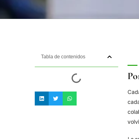
Tabla de contenidos
Po
Cada
cada
cola
volv