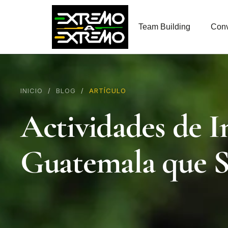
contenido
Team Building
Conv
INICIO
/
BLOG
/
ARTÍCULO
Actividades de I
Guatemala que S