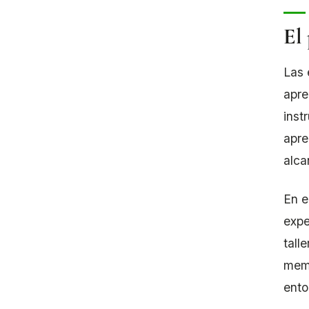
El 
Las 
apre
inst
apre
alca
En e
expe
tall
memo
ento