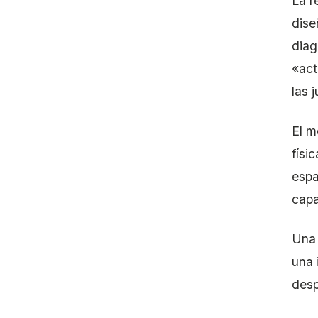
La r
dise
diag
«act
las j
El m
físi
espa
capa
Una 
una 
desp