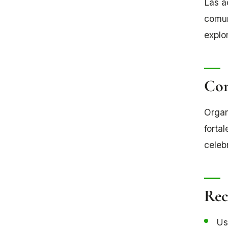
Las a
comun
explo
Con
Organ
forta
celeb
Rec
Us