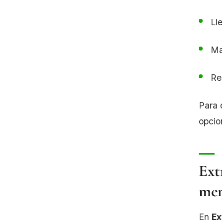
Ll
Ma
Re
Para 
opcio
Ext
mem
En
Ex