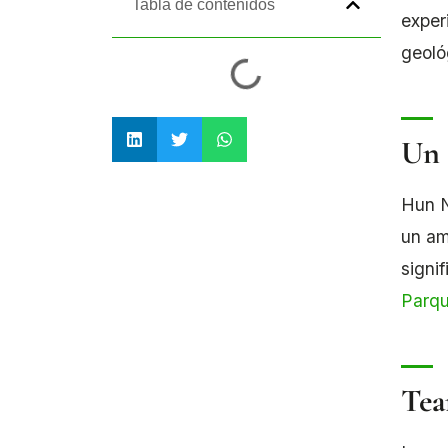
Tabla de contenidos
exper
geoló
Un 
Hun N
un am
signi
Parqu
Tea