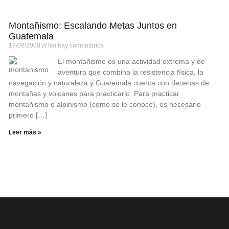
Montañismo: Escalando Metas Juntos en
Guatemala
19/08/2008
No hay comentarios
El montañismo es una actividad extrema y de
aventura que combina la resistencia física, la
navegación y naturaleza y Guatemala cuenta con decenas de
montañas y volcanes para practicarlo. Para practicar
montañismo o alpinismo (como se le conoce), es necesario
primero […]
Leer más »