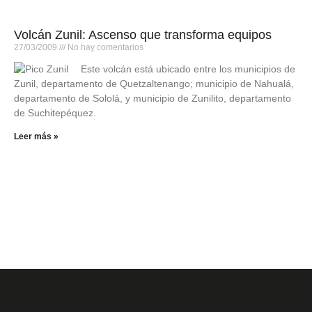
Volcán Zunil: Ascenso que transforma equipos
27/03/2009
No hay comentarios
Este volcán está ubicado entre los municipios de
Zunil, departamento de Quetzaltenango; municipio de Nahualá,
departamento de Sololá, y municipio de Zunilito, departamento
de Suchitepéquez.
Leer más »