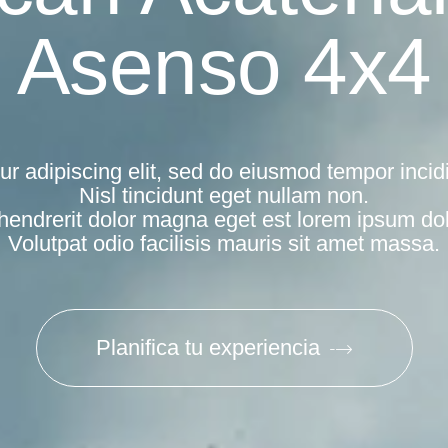
Asenso 4x4
r adipiscing elit, sed do eiusmod tempor incid
Nisl tincidunt eget nullam non.
hendrerit dolor magna eget est lorem ipsum dolo
Volutpat odio facilisis mauris sit amet massa.
Planifica tu experiencia