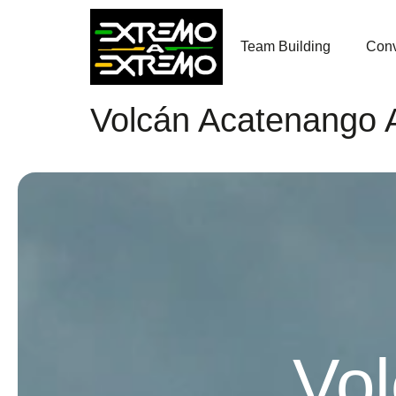
contenido
Team Building
Conv
Volcán Acatenango 
Vo