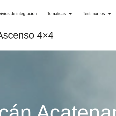
ivios de integración
Temáticas
Testimonios
Ascenso 4×4
lcán Acatena