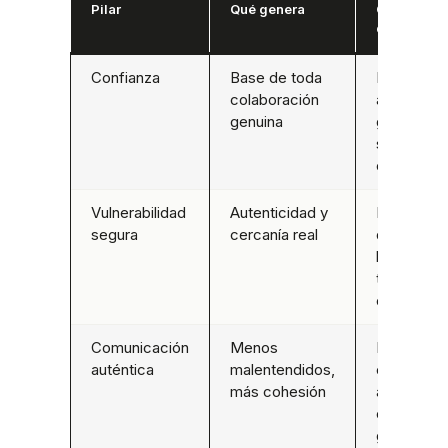
Pilar
Qué genera
Cómo se
diseña
Confianza
Base de toda
Dinámicas
colaboración
apertura
genuina
gradual y
seguridad
emocional
Vulnerabilidad
Autenticidad y
Espacios
segura
cercanía real
donde est
bien no te
todo bajo
control
Comunicación
Menos
Procesos
auténtica
malentendidos,
escucha
más cohesión
activa y
expresión
genuina