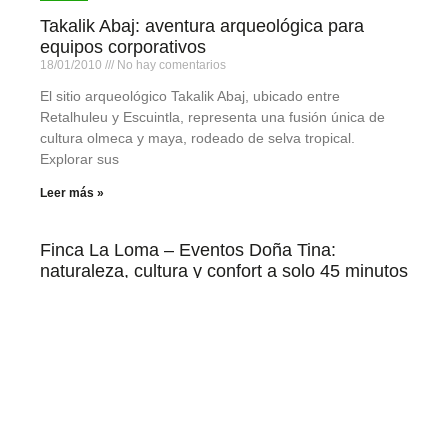
Takalik Abaj: aventura arqueológica para
equipos corporativos
18/01/2010
No hay comentarios
El sitio arqueológico Takalik Abaj, ubicado entre
Retalhuleu y Escuintla, representa una fusión única de
cultura olmeca y maya, rodeado de selva tropical.
Explorar sus
Leer más »
Finca La Loma – Eventos Doña Tina:
naturaleza, cultura y confort a solo 45 minutos
de la Ciudad de Guatemala
19/01/2011
No hay comentarios
Ubicada en el kilómetro 55.5 de la Carretera
Interamericana, en Chimaltenango, Finca La Loma –
Eventos Doña Tina es un destino ecoturístico y cultural
que
Leer más »