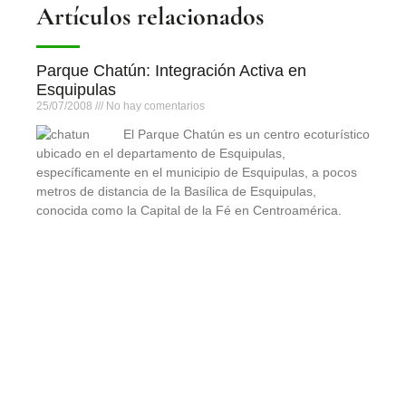
Artículos relacionados
Parque Chatún: Integración Activa en
Esquipulas
25/07/2008
No hay comentarios
El Parque Chatún es un centro ecoturístico
ubicado en el departamento de Esquipulas,
específicamente en el municipio de Esquipulas, a pocos
metros de distancia de la Basílica de Esquipulas,
conocida como la Capital de la Fé en Centroamérica.
Leer más »
San Juan Ixcoy, Huehuetenango: naturaleza,
cultura y aventura para grupos corporativos
18/01/2010
No hay comentarios
San Juan Ixcoy, ubicado en el departamento de
Huehuetenango, es un destino lleno de riqueza natural y
cultural que ofrece un entorno ideal para actividades