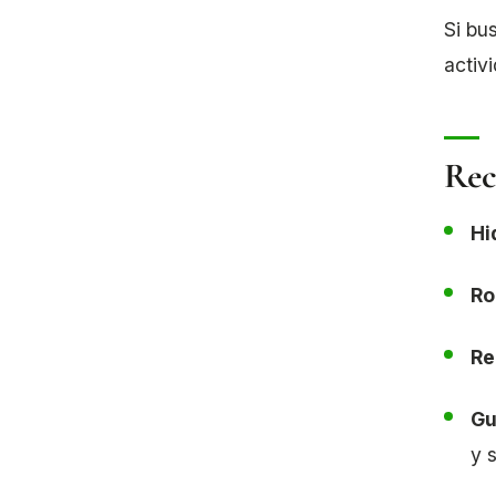
Si bu
activ
Rec
Hi
Ro
Re
Gu
y 