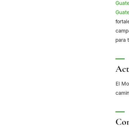
Guat
Guat
fortal
campa
para 
Act
El Mo
camin
Con