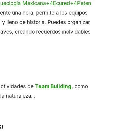
ueología Mexicana
+4
Ecured
+4
Peten
mente una hora, permite a los equipos
 y lleno de historia
.
Puedes organizar
aves, creando recuerdos inolvidables
 actividades de
Team Building
, como
a naturaleza. .
a