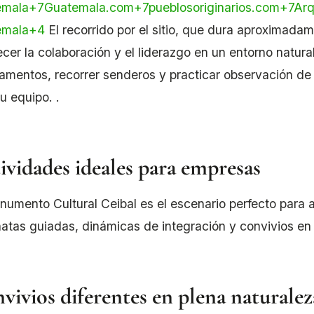
emala
+7
Guatemala.com
+7
pueblosoriginarios.com
+7
Arq
emala
+4
El recorrido por el sitio, que dura aproximada
ecer la colaboración y el liderazgo en un entorno natural
mentos, recorrer senderos y practicar observación de 
tu equipo.
.
ividades ideales para empresas
numento Cultural Ceibal es el escenario perfecto para
atas guiadas, dinámicas de integración y convivios en l
vivios diferentes en plena naturalez