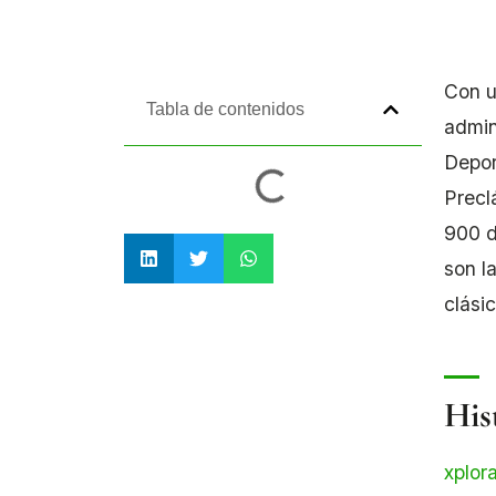
Con u
Tabla de contenidos
admin
Depor
Precl
900 d
son l
clási
Hist
xplor