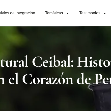
ivios de integración
Temáticas
Testimonios
al Ceibal: Histor
n el Corazón de Pe