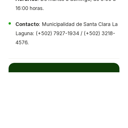
16:00 horas.
Contacto
: Municipalidad de Santa Clara La
Laguna: (+502) 7927-1934 / (+502) 3218-
4576.
¿Listo para diseñar la experiencia
de tu equipo?
Más de 400 empresas en Centroamérica ya
transformaron su cultura organizacional
con Extremo a Extremo.