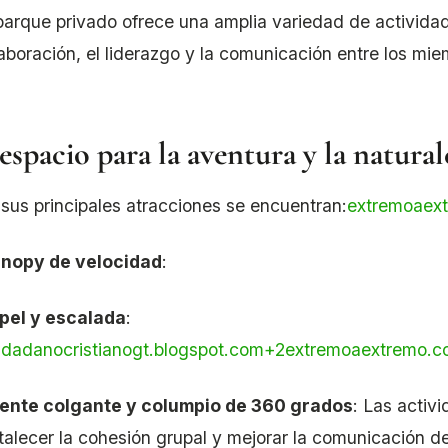
parque privado ofrece una amplia variedad de actividade
laboración, el liderazgo y la comunicación entre los mi
espacio para la aventura y la natural
 sus principales atracciones se encuentran:
extremoaex
nopy de velocidad
:
pel y escalada
:
udadanocristianogt.blogspot.com
+2
extremoaextremo.c
ente colgante y columpio de 360 grados
:
Las activ
rtalecer la cohesión grupal y mejorar la comunicación d