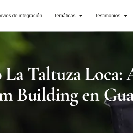
ivios de integración
Temáticas
Testimonios
 La Taltuza Loca: 
am Building en Gu