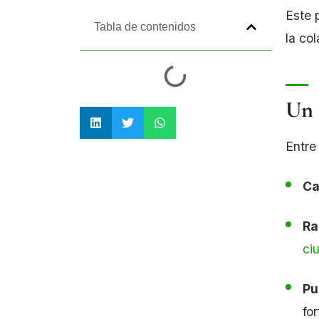
Este 
Tabla de contenidos
la co
Un 
Entre
Ca
Ra
ci
Pu
fo