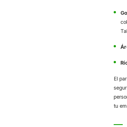
Go
co
Ta
Ár
Rí
El pa
segur
perso
tu em