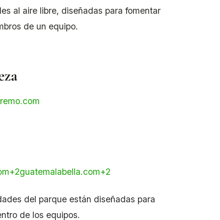
s al aire libre, diseñadas para fomentar
embros de un equipo.
eza
tremo.com
om
+2
guatemalabella.com
+2
idades del parque están diseñadas para
entro de los equipos.