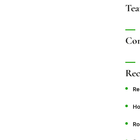
Tea
Con
Rec
Re
Ho
Ro