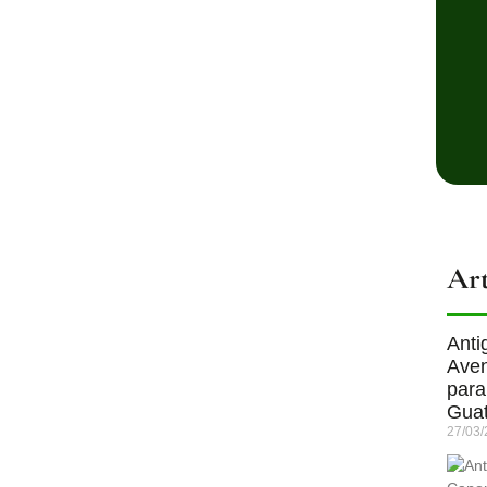
Art
Anti
Aven
para
Gua
27/03