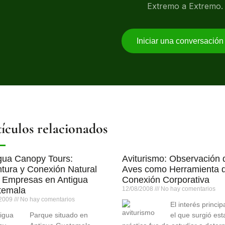
Extremo a Extremo.
Iniciar una conversació
ículos relacionados
gua Canopy Tours:
Aviturismo: Observación 
tura y Conexión Natural
Aves como Herramienta 
 Empresas en Antigua
Conexión Corporativa
temala
12/08/2008
No hay comentarios
/2009
No hay comentarios
El interés princip
Parque situado en
el que surgió est