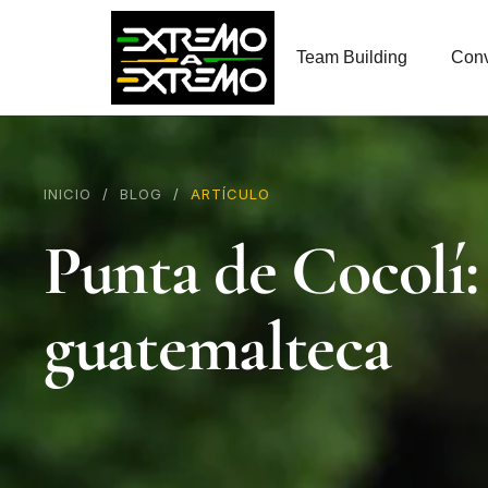
contenido
Team Building
Conv
INICIO
/
BLOG
/
ARTÍCULO
Punta de Cocolí: 
guatemalteca