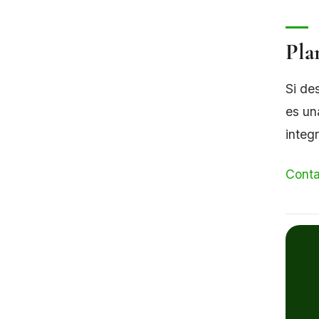
Pla
Si de
es un
integ
Conta