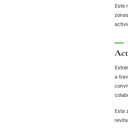
Este 
zonas
activ
Act
Extre
a tra
convi
colab
Esta 
revit