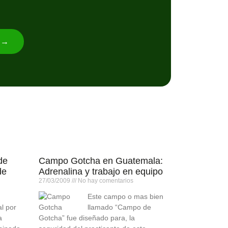
n →
de
Campo Gotcha en Guatemala:
de
Adrenalina y trabajo en equipo
27/03/2009
No hay comentarios
Este campo o mas bien
al por
llamado “Campo de
a
Gotcha” fue diseñado para, la