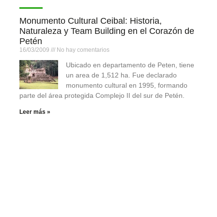
Monumento Cultural Ceibal: Historia,
Naturaleza y Team Building en el Corazón de
Petén
16/03/2009
No hay comentarios
Ubicado en departamento de Peten, tiene
un area de 1,512 ha. Fue declarado
monumento cultural en 1995, formando
parte del área protegida Complejo II del sur de Petén.
Leer más »
Ascenso al Volcán Santa María: Superación,
Conexión y Team Building en las Alturas
21/10/2009
No hay comentarios
Gracias a todos
por participar de nuestra actividad al volcán Santa María
del 10 y 11 de Octubre. Fue todo un reto y odisea llegar
hasta la cima del volcán, a una altura de 3,772 metros.
Fue duro y cansado, sin embargo, las bromas, las nuevas