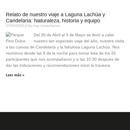
Relato de nuestro viaje a Laguna Lachúa y
Candelaria: Naturaleza, historia y equipo
07/05/2009
No hay comentarios
Del 30 de Abril al 3 de Mayo se llevó a cabo
nuestro tan esperado viaje del año, nuestra visita
a las cuevas de Candelaria y la fabulosa Laguna Lachúa. Nos
reunimos desde las 9 de la noche para tomar lista de los 26
participantes que nos acompañaron y a las 10:30 después de
dar las indicaciones y recomendaciones inició la travesía.
Leer más »