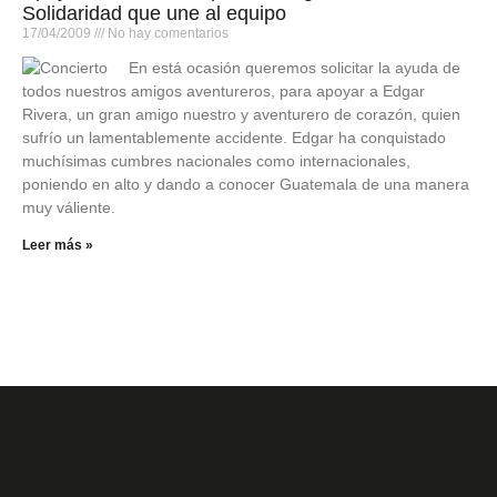
Solidaridad que une al equipo
17/04/2009
No hay comentarios
En está ocasión queremos solicitar la ayuda de
todos nuestros amigos aventureros, para apoyar a Edgar
Rivera, un gran amigo nuestro y aventurero de corazón, quien
sufrío un lamentablemente accidente. Edgar ha conquistado
muchísimas cumbres nacionales como internacionales,
poniendo en alto y dando a conocer Guatemala de una manera
muy váliente.
Leer más »