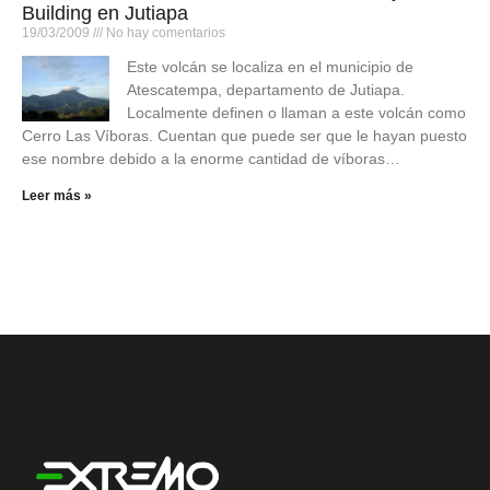
Building en Jutiapa
19/03/2009
No hay comentarios
Este volcán se localiza en el municipio de
Atescatempa, departamento de Jutiapa.
Localmente definen o llaman a este volcán como
Cerro Las Víboras. Cuentan que puede ser que le hayan puesto
ese nombre debido a la enorme cantidad de víboras…
Leer más »