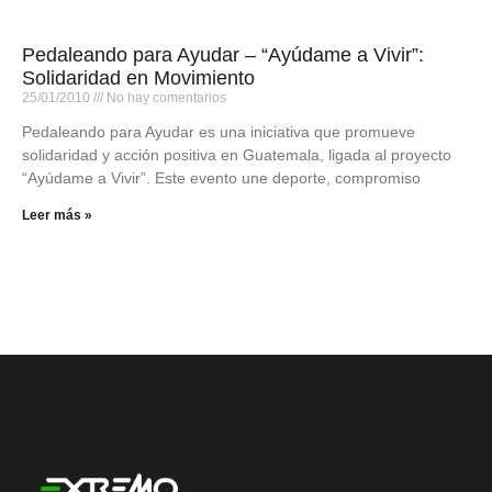
Pedaleando para Ayudar – “Ayúdame a Vivir”:
Solidaridad en Movimiento
25/01/2010
No hay comentarios
Pedaleando para Ayudar es una iniciativa que promueve
solidaridad y acción positiva en Guatemala, ligada al proyecto
“Ayúdame a Vivir”. Este evento une deporte, compromiso
Leer más »