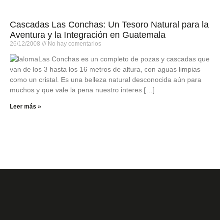
Cascadas Las Conchas: Un Tesoro Natural para la
Aventura y la Integración en Guatemala
26/12/2008
No hay comentarios
Las Conchas es un completo de pozas y cascadas que
van de los 3 hasta los 16 metros de altura, con aguas limpias
como un cristal. Es una belleza natural desconocida aún para
muchos y que vale la pena nuestro interes […]
Leer más »