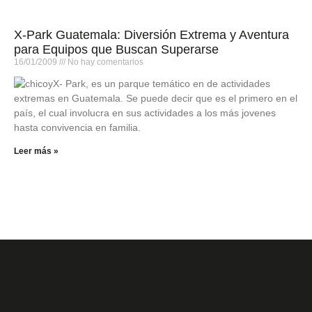
X-Park Guatemala: Diversión Extrema y Aventura
para Equipos que Buscan Superarse
16/01/2009
No hay comentarios
X- Park, es un parque temático en de actividades
extremas en Guatemala. Se puede decir que es el primero en el
país, el cual involucra en sus actividades a los más jovenes
hasta convivencia en familia.
Leer más »