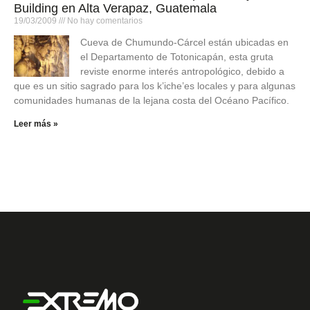
Building en Alta Verapaz, Guatemala
19/03/2009
No hay comentarios
Cueva de Chumundo-Cárcel están ubicadas en
el Departamento de Totonicapán, esta gruta
reviste enorme interés antropológico, debido a
que es un sitio sagrado para los k’iche’es locales y para algunas
comunidades humanas de la lejana costa del Océano Pacífico.
Leer más »