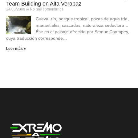
Team Building en Alta Verapaz
24/03/2009
No hay comentarios
Cueva, río, bosque tropical, pozas de agua fría,
manantiales, cascadas, naturaleza seductora…
Ése es el paisaje ofrecido por Semuc Champey,
cuya traducción corresponde…
Leer más »