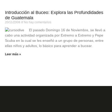
Introducción al Buceo: Explora las Profundidades
de Guatemala
20/11/2008
No hay comentarios
El pasado Domingo 16 de Noviembre, se llevó a
cabo una actividad organizada por Extremo a Extremo y Pepe
Scuba en la cual se les enseñó a un grupo de personas, entre
ellas niños y adultos, lo básico para aprender a bucear.
Leer más »