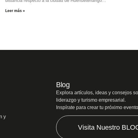
distancia respecto a la ciudad de Huehuetenango…
Leer más »
Blog
Explora artículos, ideas y consejos s
liderazgo y turismo empresarial.
Inspírate para crear tu próximo event
n y
Visita Nuestro BLO