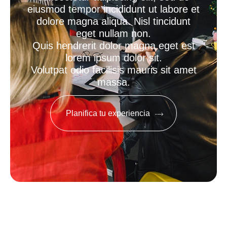
eiusmod tempor incididunt ut labore et
dolore magna aliqua. Nisl tincidunt
eget nullam non.
Quis hendrerit dolor magna eget est
lorem ipsum dolor sit.
Volutpat odio facilisis mauris sit amet
massa.
Planifica tu experiencia