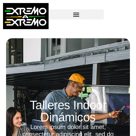
contenido
Talleres Indoor
Dinámicos
Lorem ipsum dolor sit amet,
consectetur adipiscing elit, sed do