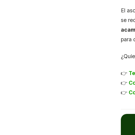
El as
se re
acam
para 
¿Quie
👉
Te
👉
Co
👉
Co