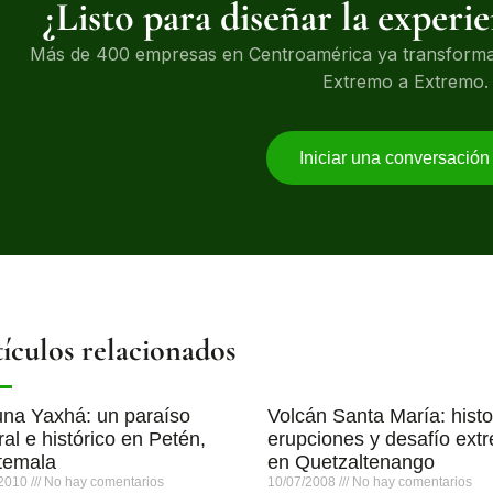
¿Listo para diseñar la experi
Más de 400 empresas en Centroamérica ya transformar
Extremo a Extremo.
Iniciar una conversació
ículos relacionados
na Yaxhá: un paraíso
Volcán Santa María: histo
ral e histórico en Petén,
erupciones y desafío ext
temala
en Quetzaltenango
/2010
No hay comentarios
10/07/2008
No hay comentarios