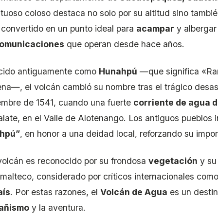
tuoso coloso destaca no solo por su altitud sino tamb
 convertido en un punto ideal para
acampar
y albergar
comunicaciones
que operan desde hace años.
cido antiguamente como
Hunahpú
—que significa «Ram
ena—, el volcán cambió su nombre tras el trágico desast
embre de 1541, cuando una fuerte
corriente de agua 
late, en el Valle de Alotenango. Los antiguos pueblos
hpú”
, en honor a una deidad local, reforzando su import
volcán es reconocido por su frondosa
vegetación
y su 
malteco, considerado por críticos internacionales com
aís
. Por estas razones, el
Volcán de Agua
es un destin
añismo
y la aventura.