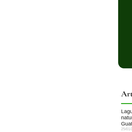
Art
Lagu
natu
Gua
25/01