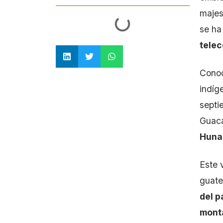
majes
se ha
tele
Cono
indíg
septi
Guaca
Huna
Este 
guate
del p
mont