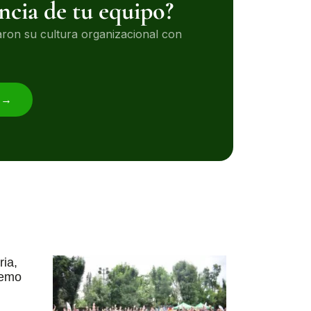
encia de tu equipo?
on su cultura organizacional con
n →
ria,
remo