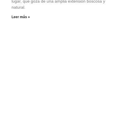
lugar, que goza de una amplia extensión boscosa y
natural.
Leer más »
Excursión a Laguna Lachúa y Candelaria:
Naturaleza, cultura y fortalecimiento
corporativo
11/04/2009
No hay comentarios
Aprovecha el feriado del 1 de Mayo para
conocer dos bellezas naturales de
Guatemala. Estaremos visitando las Cuevas de
Candelaria donde haremos un recorrido en Tubing (Tubo
de llanta inflada) adentrandonos al lugar llamado por los
Mayas, El Inframundo. Después de terminar el recorrido
por Candelaria, acamparemos para tomar energías para
el Viaje a Laguna Lachúa…
Leer más »
Senderismo en el Parque Nacional Tikal: Una