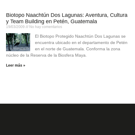
Biotopo Naachtún Dos Lagunas: Aventura, Cultura
y Team Building en Petén, Guatemala
19/03/2009
No hay comentarios
El Biotopo Protegido Naachtún Dos Lagunas se
encuentra ubicado en el departamento de Petén
en el norte de Guatemala. Conforma la zona
núcleo de la Reserva de la Biosfera Maya.
Leer más »