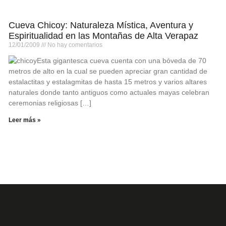
Cueva Chicoy: Naturaleza Mística, Aventura y
Espiritualidad en las Montañas de Alta Verapaz
12/01/2009
No hay comentarios
Esta gigantesca cueva cuenta con una bóveda de 70
metros de alto en la cual se pueden apreciar gran cantidad de
estalactitas y estalagmitas de hasta 15 metros y varios altares
naturales donde tanto antiguos como actuales mayas celebran
ceremonias religiosas […]
Leer más »