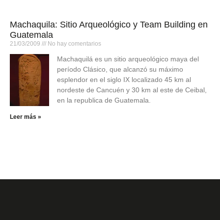
Machaquila: Sitio Arqueológico y Team Building en
Guatemala
21/03/2009
No hay comentarios
Machaquilá es un sitio arqueológico maya del
período Clásico, que alcanzó su máximo
esplendor en el siglo IX localizado 45 km al
nordeste de Cancuén y 30 km al este de Ceibal,
en la republica de Guatemala.
Leer más »