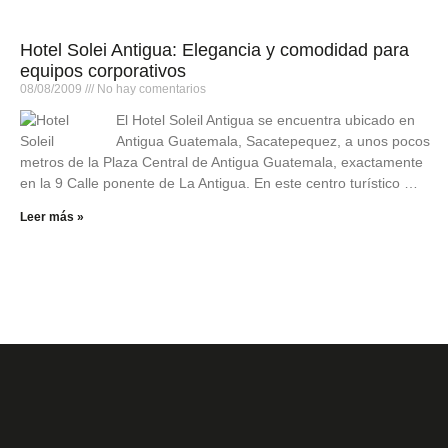
Hotel Solei Antigua: Elegancia y comodidad para
equipos corporativos
08/08/2009
No hay comentarios
El Hotel Soleil Antigua se encuentra ubicado en
Antigua Guatemala, Sacatepequez, a unos pocos
metros de la Plaza Central de Antigua Guatemala, exactamente
en la 9 Calle ponente de La Antigua. En este centro turístico …
Leer más »