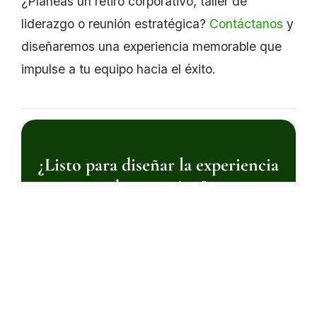
¿Planeas un retiro corporativo, taller de
liderazgo o reunión estratégica?
Contáctanos
y
diseñaremos una experiencia memorable que
impulse a tu equipo hacia el éxito.
¿Listo para diseñar la experiencia
de tu equipo?
Más de 400 empresas en Centroamérica ya
transformaron su cultura organizacional
con Extremo a Extremo.
Iniciar una conversación →