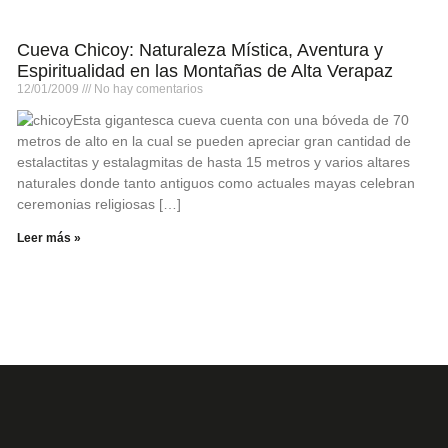
Cueva Chicoy: Naturaleza Mística, Aventura y
Espiritualidad en las Montañas de Alta Verapaz
12/01/2009
No hay comentarios
Esta gigantesca cueva cuenta con una bóveda de 70
metros de alto en la cual se pueden apreciar gran cantidad de
estalactitas y estalagmitas de hasta 15 metros y varios altares
naturales donde tanto antiguos como actuales mayas celebran
ceremonias religiosas […]
Leer más »