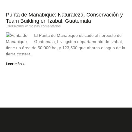
Punta de Manabique: Naturaleza, Conservación y
Team Building en Izabal, Guatemala
19/03/2009
No hay comentarios
El Punta de Manabique ubicado al noroeste de
Guatemala, Livingston departamento de Izabal,
tiene un área de 50.000 ha, y 123,500 que abarca el agua de la
tierra costera.
Leer más »