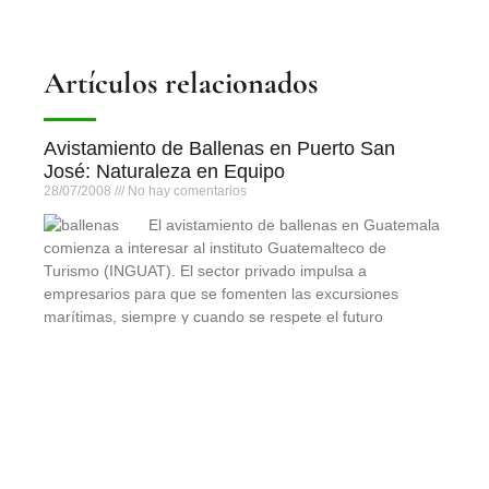
Artículos relacionados
Avistamiento de Ballenas en Puerto San
José: Naturaleza en Equipo
28/07/2008
No hay comentarios
El avistamiento de ballenas en Guatemala
comienza a interesar al instituto Guatemalteco de
Turismo (INGUAT). El sector privado impulsa a
empresarios para que se fomenten las excursiones
marítimas, siempre y cuando se respete el futuro
reglamento para no dañar la vida marina.
Leer más »
Skateboarding: equilibrio, técnica y pasión
para deportistas extremos
10/07/2008
No hay comentarios