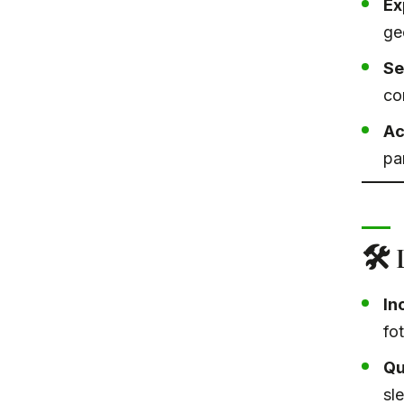
Ex
ge
Se
co
Ac
pa
🛠️
In
fo
Qu
sl