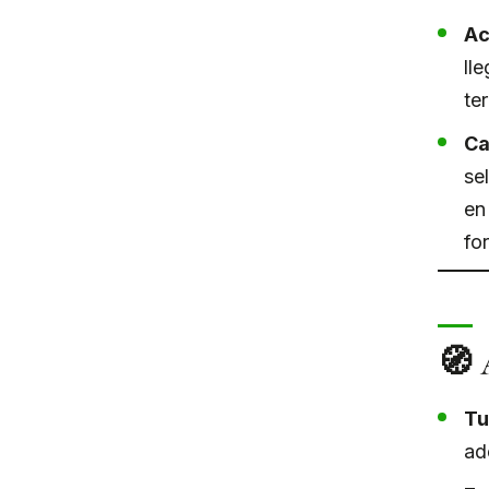
Ac
ll
ter
Ca
se
en
fo
🧭 
Tu
ad