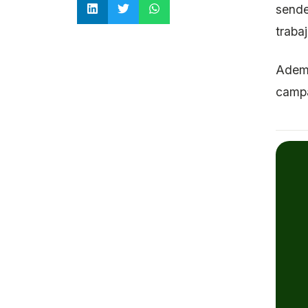
sende
traba
Ademá
campa