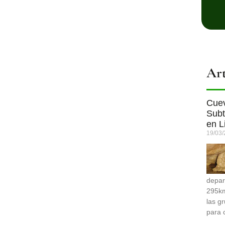
Art
Cuev
Subt
en L
19/03
depar
295km 
las g
para 