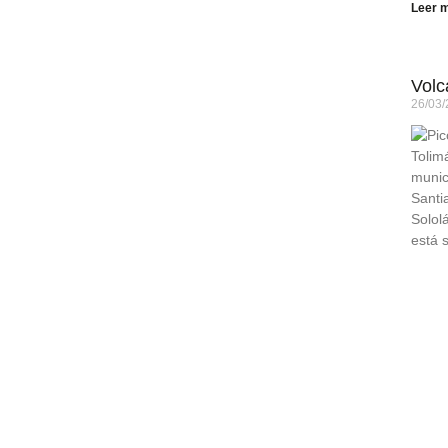
Leer 
Volc
26/03
munic
Santi
Solol
está s
Atitlá
Leer 