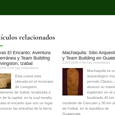
ículos relacionados
as El Encanto: Aventura
Machaquila: Sitio Arqueo
erránea y Team Building
y Team Building en Guat
ivingston, Izabal
21/03/2009
No hay comentarios
/2009
No hay comentarios
Machaquilá es un
Esta cueva esta
arqueológico ma
ubicada en el municipio
período Clásico,
de Livingston,
alcanzó su máxi
tamento de Izabal, localizada a
esplendor en el s
de la capital, en la cual resalta
localizado 45 km 
rutas el encanto que son un lugar
nordeste de Cancuén y 30 km al
conocer las entrañas de la tierra.
de Ceibal, en la republica de
Guatemala.