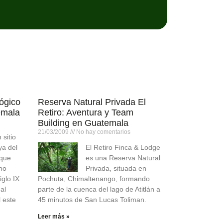
lógico
Reserva Natural Privada El
emala
Retiro: Aventura y Team
Building en Guatemala
21/03/2009
No hay comentarios
 sitio
ya del
El Retiro Finca & Lodge
 que
es una Reserva Natural
mo
Privada, situada en
iglo IX
Pochuta, Chimaltenango, formando
al
parte de la cuenca del lago de Atitlán a
 este
45 minutos de San Lucas Toliman.
Leer más »