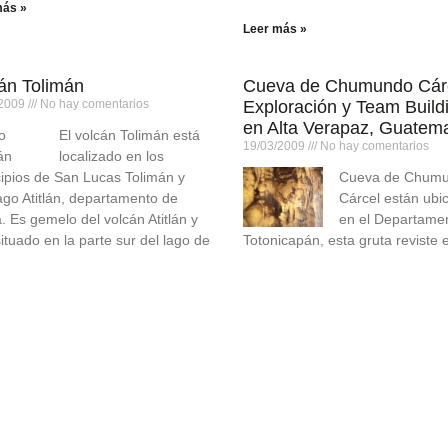
más »
Leer más »
án Tolimán
Cueva de Chumundo Cárc
/2009
No hay comentarios
Exploración y Team Build
en Alta Verapaz, Guatem
El volcán Tolimán está
19/03/2009
No hay comentarios
localizado en los
ipios de San Lucas Tolimán y
Cueva de Chum
ago Atitlán, departamento de
Cárcel están ubi
á. Es gemelo del volcán Atitlán y
en el Departame
ituado en la parte sur del lago de
Totonicapán, esta gruta reviste
n.
interés antropológico, debido a 
un sitio sagrado para los k’iche’
más »
locales y para algunas comunid
humanas de la lejana costa del
Océano Pacífico.
Leer más »