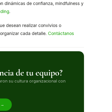
on dinámicas de confianza, mindfulness y
lding
.
ue desean realizar convivios o
organizar cada detalle.
Contáctanos
encia de tu equipo?
on su cultura organizacional con
n →