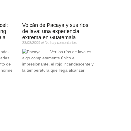
el:
Volcán de Pacaya y sus ríos
ing
de lava: una experiencia
ala
extrema en Guatemala
23/08/2009
No hay comentarios
undo-
Ver los ríos de lava es
cadas
algo completamente único e
nto de
impresionante, el rojo incandescente y
 enorme
la temperatura que llega alcanzar
que es
estas rocas. La temperatura má¡xima
es
que llegan alcanzar la lava fresca es
ades
de 1,300Â° F (700Â° C) hasta 2,200° F
(1,200° C). A pesar que la lava tiene
una alta…
Leer más »