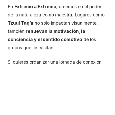
En
Extremo a Extremo
, creemos en el poder
de la naturaleza como maestra. Lugares como
Tzuul Taq’a
no solo impactan visualmente,
también
renuevan la motivación, la
conciencia y el sentido colectivo
de los
grupos que los visitan.
Si quieres organizar una jornada de conexión
auténtica, crecimiento grupal y aventura
consciente, este es el destino ideal.
Contáctanos aquí
y planifiquemos juntos una
experiencia fuera de serie para tu equipo.