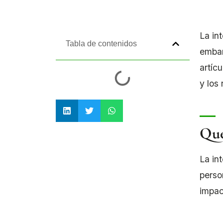
La in
Tabla de contenidos
embar
artíc
y los
Qué
La in
perso
impac