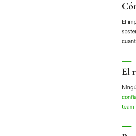
Cóm
El im
soste
cuant
El 
Ningú
confi
team 