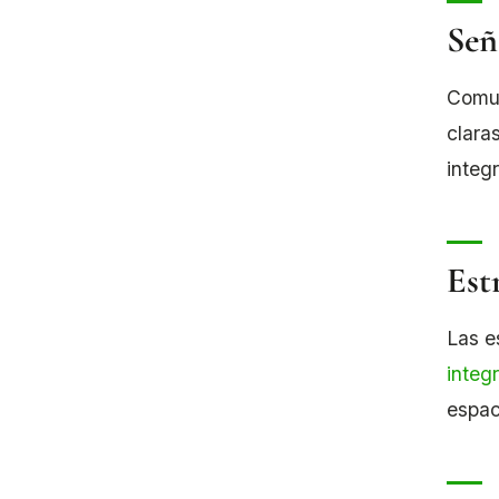
Señ
Comun
clara
integ
Est
Las e
integ
espac